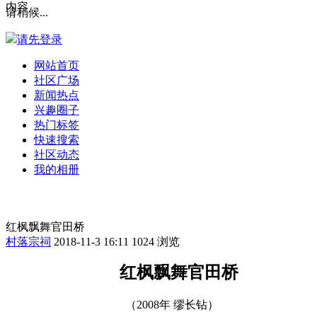
内容
请稍候...
请先登录
网站首页
社区广场
新闻热点
兴趣圈子
热门标签
快速搜索
社区动态
我的相册
红枫飘舞官田桥
村落宗祠
2018-11-3 16:11
1024 浏览
红枫飘舞官田桥
（
2008
年
缪长钻）