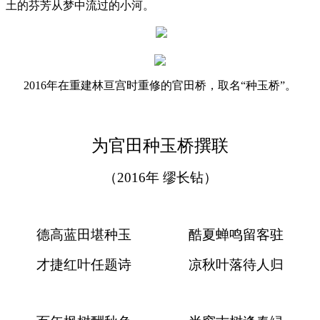
土的芬芳从梦中流过的小河。
2016
年在重建林亘宫时重修的官田桥，取名“种玉桥”。
为官田种玉桥撰联
（
2016
年
缪长钻）
德高蓝田堪种玉
酷夏蝉鸣留客驻
才捷红叶任题诗
凉秋叶落待人归