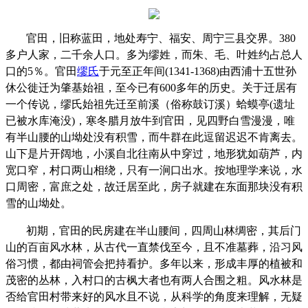
官田，旧称蓝田，地处寿宁、福安、周宁三县交界。
380
多户人家，二千余人口。多为缪姓，而朱、毛、叶姓约占总人
口的
5
％。官田
缪氏
于元至正年间
(1341-1368)
由西浦十五世孙
休公徙迁为肇基始祖，至今已有
600
多年的历史。关于迁居有
一个传说，缪氏始祖先迁至前溪（俗称鼓订溪）蛤蟆亭
(
遗址
已被水库淹没
)
，寒冬腊月放牛到官田，见四野白雪漫漫，唯
有半山腰的山坳处没有积雪，而牛群在此逗留迟迟不肯离去。
山下是片开阔地，小溪自北往南从中穿过，地形犹如葫芦，内
宽口窄，村口两山相绕，只有一涧口出水。按地理学来说，水
口周密，富庶之处，故迁居至此，房子就建在东面那块没有积
雪的山坳处。
初期，官田的民房建在半山腰间，四周山林绸密，其后门
山的百亩风水林，从古代一直禁伐至今，且不准墓葬，沿习风
俗习惯，都由祠管会把持看护。多年以来，形成丰厚的植被和
茂密的丛林，入村口的古枫大者也有两人合围之粗。风水林是
否给官田村带来好的风水且不说，从科学的角度来理解，无疑