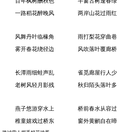
百年枫树酬秋色
半窗古树逢春绿
一路稻花醉晚风
两岸山花过雨红
风舞丹叶临椽角
雨打梨花穿曲巷
雾开春花绕径边
风吹落叶覆廊桥
长潭雨细蛙声乱
雀觅廊屋行人少
老树风轻月影残
秋归陌头落叶多
燕子悠游穿水上
桥前春水从容过
稚童嬉戏过桥东
窗外黄鹂自在啼