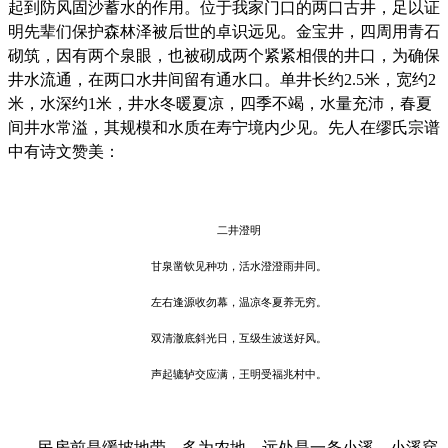
起到防风固沙蓄水的作用。位于我家门口的两口古井，足以证
明先辈们保护森林泽被后世的卓识远见。金宝井，四周用青石
砌筑，因有两个泉眼，也被砌成两个紧紧相偎的井口，为确保
井水流通，在两口水井间留有通水口。单井长约
2.5
米，宽约
2
米，水深约
1
米，井水冬暖夏凉，四季不竭，水量充沛，春夏
间井水常溢，其规模和水质在寿宁境内少见。先人在缪氏宗谱
中有诗文赞美：
二井澄明
甘泉凿钦见种功，活水澄澄雨井同。
左右逢源收勿幕，温凉冬夏养无穷。
双清澈底斜光日，互级生波送好风。
声起辘轳交应满，王明受福兆村中。
民房前是缓坡地带，多为农地。远处是一条小溪，小溪穿