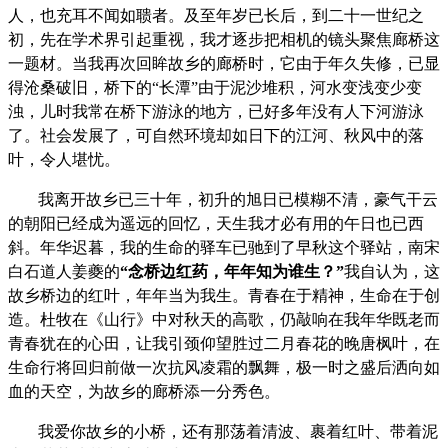
人，也充耳不闻如聩者。及至年岁已长后，到二十一世纪之
初，先在学术界引起重视，我才逐步把相机的镜头聚焦廊桥这
一题材。当我再次回眸故乡的廊桥时，它由于年久失修，已显
得沧桑破旧，桥下的
“
长潭
”
由于泥沙堆积，河水变浅变少变
浊，儿时我常在桥下游泳的地方，已好多年没有人下河游泳
了。社会发展了，可自然环境却如日下的江河、秋风中的落
叶，令人堪忧。
我离开故乡已三十年，初升的旭日已模糊不清，豪气干云
的朝阳已经成为遥远的回忆，天生我才必有用的午日也已西
斜。年华迟暮，我的生命的驿车已驰到了早秋这个驿站，南宋
白石道人姜夔的
“
念桥边红药，年年知为谁生？
”
我自认为，这
故乡桥边的红叶，年年当为我生。青春在于精神，生命在于创
造。杜牧在《山行》中对秋天的高歌，仍敲响在我年华既老而
青春犹在的心田，让我引颈仰望胜过二月春花的晚唐枫叶，在
生命行将回归前做一次抗风凌霜的飘舞，极一时之盛后洒向如
血的天空，为故乡的廊桥添一分秀色。
我爱你故乡的小桥，还有那荡着清波、裹着红叶、带着泥