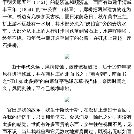
于明天顺五年（
1461
）的慈济堂和顺济堂，西面有重建于清咸
丰三年（
1854
）的
“
林公宫
”
（林亘），廊桥把两岸建筑物连为
一体。桥边有几株参天古枫，夏日浓荫蔽日，秋冬黄中泛红。
桥上游不远处有一水坝，其水部分流入
“
奶娘宫
”
旁的麦坊水
车，大部分从坝上的人行矴步间跌落到岩石上，水声哗啦啦，
终年不绝。
70
年代中期开通至周宁的公路，在矴步上建起一座
石拱桥。
由于年代久远，风雨侵蚀，致使该桥破损，后于
1967
年按
原样进行修葺，并在朝村庄的北面书之：
“
看今朝
”
，南面书
之
“
江山如此多娇
”
的白底红字毛泽东草书描体，奈因时间之
久，风雨剥蚀，至今已模糊难辨。
官田是我的故乡，我生于斯长于斯，在廊桥上走过千百回，
在我的记忆里，只觉翘角倚云、金风消夏，除此之外，再没有
太多的感觉。世间有许多宝贵的东西，众生往往视而不见，见
而不识，当年我就曾和它无数次地擦肩而过，既视若无睹如盲