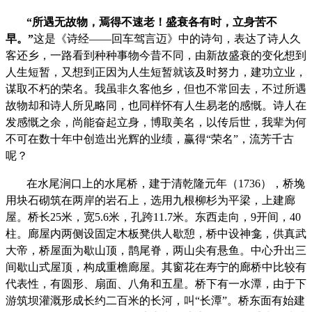
“
所遇无故物，焉得不速老！盛衰各有时，立身苦不
早。
”
这是《诗经
——
回车驾言迈》中的诗句，表达了诗人久
客还乡，一路看到种种事物今昔不同，由新故盛衰的变化想到
人生短暂，又想到正因为人生短暂就该及时努力，建功立业，
谋取不朽的荣名。我虽非久客他乡，但也不常回去，不过所遇
故物却和诗人所见略同，也同样怀有人生易老的感慨。诗人在
发感慨之余，尚能奋起立身，博取美名，以传后世，我辈为何
不可在数十年中创造出光辉的业绩，赢得
“
荣名
”
，流芳千古
呢？
在水尾涧口上的水尾桥，建于清乾隆元年（
1736
），桥堍
用块石砌筑在两岸的岩石上，选用九根柳杉为平梁，上建廊
屋。桥长
25
米，宽
5.6
米，孔跨
11.7
米。东西走向，
9
开间，
40
柱。廊屋内两侧设固定木板凳供人歇憩，桥中设神龛，供真武
大帝，桥屋面为歇山顶，鹊尾脊，两山尖有悬鱼。中心升出三
间歇山式屋顶，构成重檐廊屋。其窗花在寿宁的廊桥中比较有
代表性，有圆形、扇面、八角和五星。桥下有一水潭，由于下
游筑坝灌溉形成长约二百米的长河，叫
“
长潭
”
。桥东面有始建