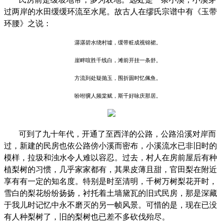
过两岸的水田缓缓环流至水尾。故古人在缪氏宗谱中有《玉带
环腰》之说：
潺潺碧水绕村墟，缓带粧成视锦裙。
崖畔喧胜千线白，滩前开挂一条舒。
方流到处疑抛玉，围折圆时忆佩鱼。
吩咐骥人频棠赋，斯千好咏庆那居。
可到了九十年代，开通了至西洋的公路，公路沿溪对岸而
过，新建的民房也依公路傍小溪而密布，小溪流水已非旧时的
模样，拉圾和浊水令人难以容忍。过去，村人在房前屋后有种
植梨树的习惯，几乎家家都有，其果皮薄且甜，官田梨在附近
享有有一定的知名度。特别是时至清明，千树万树梨花开时，
雪白的梨花纷纷扬扬，衬托着土墙黛瓦的旧式民房，那是深藏
于我儿时记忆中永不磨灭的另一帧风景。可惜的是，现在已没
有人种梨树了，旧的梨树也已差不多砍伐殆尽。