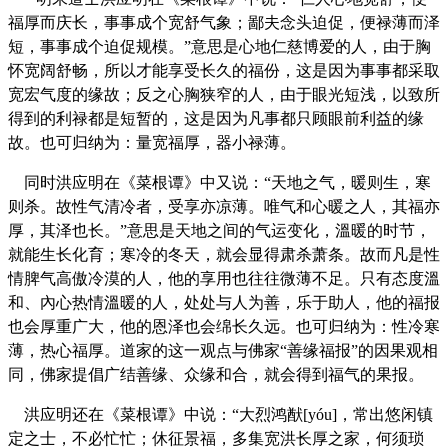
福厚而庆长，事事成个宽舒气象；鄙夫念头迫促，便禄薄而泽
短，事事成个迫促规模。
”
意思是心地仁慈博爱的人，由于胸
怀宽阔舒畅，所以才能享受长久的福份，这是因为事事都采取
宽宏气度的缘故；反之心胸狭窄的人，由于眼光短浅，以致所
得到的利禄都是短暂的，这是因为凡事都只顾眼前利益的缘
故。也可归纳为：量宽福厚，器小禄薄。
同时洪应明在《菜根谭》中又说：
“
天地之气，暖则生，寒
则杀。故性气清冷者，受享亦凉薄。唯气和心暖之人，其福亦
厚，其泽也长。
”
意思是天地之间的气运变化，溫暖的时节，
就能生长化育；寒冷的冬天，就会显得肃杀萧条。故而凡是性
情脾气高傲冷漠的人，他的享用也往往微薄不足。只有态度溫
和、內心热情溫暖的人，处处与人为善，乐于助人，他的福报
也会厚重广大，他的恩泽也会绵长久远。也可归纳为：性冷寒
薄，热心福厚。道家的这一观点与佛家
“
善缘福报
”
的因果观相
同，佛家提倡广结善缘、众缘和合，就会得到福气的果报。
洪应明还在《菜根谭》中说：
“
大烈鸿猷
[yóu]
，常出悠闲镇
定之士，不必忙忙；休征景福，多集宽洪长厚之家，何须琐