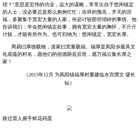
琐？
”
意思是宏伟的功业，远大的谋略，常常出自于悠闲镇定
的人士，没必要总是那么匆匆忙忙；吉祥的预兆，齐天的洪
福，多聚集于宽宏大量的人家，何必计较那些琐碎的事情。他
告诉我们：学会悠闲镇定处事，拥有宽宏大量的胸怀，不斤斤
计较，才能有所作为。也可归纳为：悠闲镇定，宽宏长厚。
周易曰厚德载物，道家曰宽量载福。福厚是凤阳乡最具文
化底蕴的村名，愿他们的祖德荫庇后世，愿万福云集长厚之
家！
（
2015
年
12
月
为凤阳镇福厚村重建临水宫撰文
缪长
钻）
路过
雷人
握手
鲜花
鸡蛋