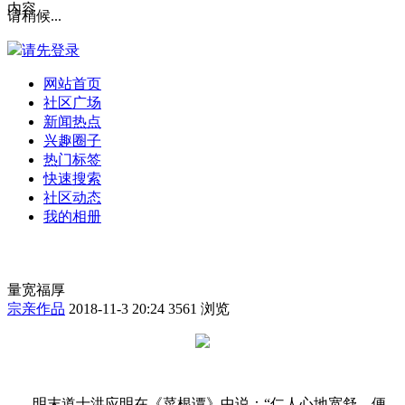
内容
请稍候...
请先登录
网站首页
社区广场
新闻热点
兴趣圈子
热门标签
快速搜索
社区动态
我的相册
量宽福厚
宗亲作品
2018-11-3 20:24
3561 浏览
明末道士洪应明在《菜根谭》中说：
“
仁人心地宽舒，便