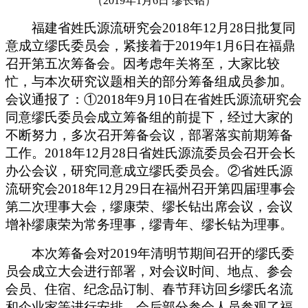
（
2019
年
1
月
6
日
缪长钻）
福建省姓氏源流研究会
2018
年
12
月
28
日
批复同
意成立缪氏委员会，紧接着于
2019
年
1
月
6
日
在福鼎
召开第五次筹备会。因考虑年关将至，大家比较
忙，与本次研究议题相关的部分筹备组成员参加。
会议通报了：
①
2018
年
9
月
10
日
在省姓氏源流
研究
会
同意缪氏委员会成立筹备组的前提下，经过大家的
不断努力，
多次召开筹备会议，部署落实前期筹备
工作。
2018
年
12
月
28
日
省姓氏源流委员会召开会长
办公会议，研究同意成
立缪氏委员会。
②
省姓氏源
流研究会
2018
年
12
月
29
日
在福州召开第四届理事会
第二次理事大会，缪康荣、缪长钻出席会议，会议
增补缪康荣为常务理事，缪青年、缪长钻为理事。
本次筹备会对
2019
年清明节期间召开的缪氏委
员会成立大会进行部署，对会议时间、地点、参会
会员、住宿、纪念品订制、春节拜访回乡缪氏名流
和企业家等进行安排，会后部分参会人员参观了福